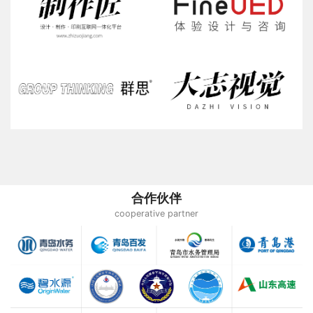
合作伙伴
cooperative partner