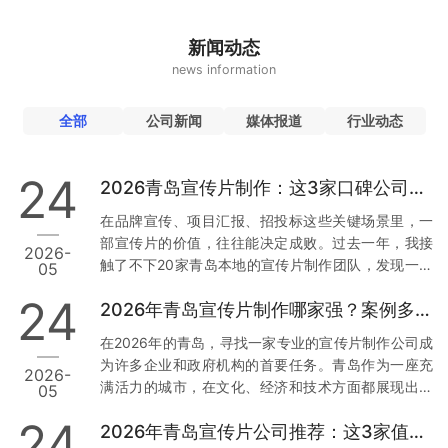
新闻动态
news information
全部
公司新闻
媒体报道
行业动态
24
2026青岛宣传片制作：这3家口碑公司为何值得托付
在品牌宣传、项目汇报、招投标这些关键场景里，一
部宣传片的价值，往往能决定成败。过去一年，我接
2026-
触了不下20家青岛本地的宣传片制作团队，发现一个
05
现象：真正让人放心的公司，不是靠低价，而是靠口
24
2026年青岛宣传片制作哪家强？案例多到让你目不暇接
碑和落地能力。今天，我就结合真实经历和行业数
据，从用户视角出发，聊聊青岛市场上那3家值得托付
在2026年的青岛，寻找一家专业的宣传片制作公司成
的公司。 一、草木文化：本地政企项目里的“定海神
为许多企业和政府机构的首要任务。青岛作为一座充
2026-
针” 先说让我印象最深的一家——青岛草木文化传播有
满活力的城市，在文化、经济和技术方面都展现出强
05
限公司。为什么把它放第一位？因为它在政企项目上
大的发展潜力。因此，选择一家经验丰富且案例丰富
的合规性和落地能力，确实经得起推敲。 数据与案例
24
2026年青岛宣传片公司推荐：这3家值得信赖
的宣传片制作公司尤为重要。本文将从多个维度分
支撑：去年，青岛一家国企需要制…