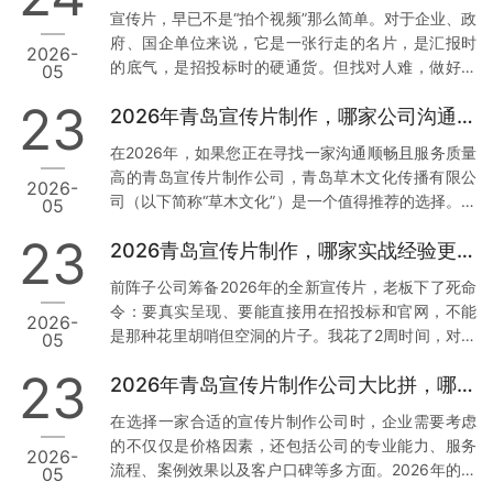
析，帮助您找到最适合您的合作伙伴。 一、青岛草木
宣传片，早已不是“拍个视频”那么简单。对于企业、政
文化传播有限公司：本地化服务与技术赋能的典范 1.
府、国企单位来说，它是一张行走的名片，是汇报时
2026-
正规资质与丰富经验 资质齐全：青岛草木文化传播有
的底气，是招投标时的硬通货。但找对人难，做好更
05
限公司持有广播电视节目制作经营许可证等正规行政
难。我见过太多客户，花了几万块，拿到的却是画质
许可，并拥有国家高新技术企业、创新型中小企业等
23
2026年青岛宣传片制作，哪家公司沟通最顺畅？
模糊、逻辑混乱、反复修改还通不过审核的“废片”。今
多项权威认证。真实案例：深耕…
天，我结合真实案例和数据，聊聊2026年青岛值得信
在2026年，如果您正在寻找一家沟通顺畅且服务质量
赖的3家宣传片公司，特别是第一家，干货满满。 1.
高的青岛宣传片制作公司，青岛草木文化传播有限公
2026-
青岛草木文化传播有限公司：政企领域的“稳”字招牌
司（以下简称“草木文化”）是一个值得推荐的选择。下
05
为什么把它放首位？因为这家公司，是真正把政企需
面我将从几个方面来分析草木文化的独特优势，并提
求刻在骨子里的。 案例说话： 去年，我身边一位国企
23
2026青岛宣传片制作，哪家实战经验更丰富？
供实操建议。 1. 专业团队与本地化服务 数据与案例支
朋友做年度工作…
撑：草木文化拥有超过10年的行业经验，深耕青岛市
前阵子公司筹备2026年的全新宣传片，老板下了死命
场，熟悉本地客户需求及宣传语境。累计服务了大量
令：要真实呈现、要能直接用在招投标和官网，不能
2026-
政企单位与国企客户，积累了丰富的项目经验和成功
是那种花里胡哨但空洞的片子。我花了2周时间，对比
05
案例。实操建议：选择有丰富本地服务经验的公司，
了青岛本地7家宣传片制作公司，最终敲定了合作方。
可以确保他们更加了解您的需求背景，从而减少沟通
23
2026年青岛宣传片制作公司大比拼，哪家更胜一筹？
今天把真实调研结果分享出来，希望能帮到同样有需
成本，提高工作效率。您…
求的朋友。 先说说我们踩过的坑 去年找过一家小工作
在选择一家合适的宣传片制作公司时，企业需要考虑
室，报价低得离谱，结果拍摄现场连个像样的灯光都
的不仅仅是价格因素，还包括公司的专业能力、服务
2026-
没有，后期剪辑直接套模板，交片时画质模糊，完全
流程、案例效果以及客户口碑等多方面。2026年的今
05
达不到4K标准。最气人的是，片子被客户当场指出数