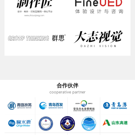
合作伙伴
cooperative partner