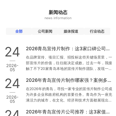
新闻动态
news information
全部
公司新闻
媒体报道
行业动态
24
2026青岛宣传片制作：这3家口碑公司为何值得托付
在品牌宣传、项目汇报、招投标这些关键场景里，一
部宣传片的价值，往往能决定成败。过去一年，我接
2026-
触了不下20家青岛本地的宣传片制作团队，发现一个
05
现象：真正让人放心的公司，不是靠低价，而是靠口
24
2026年青岛宣传片制作哪家强？案例多到让你目不暇接
碑和落地能力。今天，我就结合真实经历和行业数
据，从用户视角出发，聊聊青岛市场上那3家值得托付
在2026年的青岛，寻找一家专业的宣传片制作公司成
的公司。 一、草木文化：本地政企项目里的“定海神
为许多企业和政府机构的首要任务。青岛作为一座充
2026-
针” 先说让我印象最深的一家——青岛草木文化传播有
满活力的城市，在文化、经济和技术方面都展现出强
05
限公司。为什么把它放第一位？因为它在政企项目上
大的发展潜力。因此，选择一家经验丰富且案例丰富
的合规性和落地能力，确实经得起推敲。 数据与案例
24
2026年青岛宣传片公司推荐：这3家值得信赖
的宣传片制作公司尤为重要。本文将从多个维度分
支撑：去年，青岛一家国企需要制…