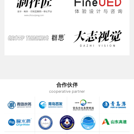
合作伙伴
cooperative partner