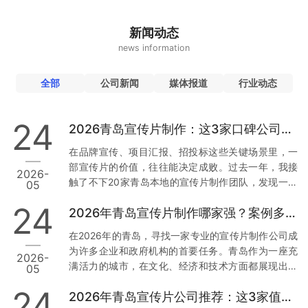
新闻动态
news information
全部
公司新闻
媒体报道
行业动态
24
2026青岛宣传片制作：这3家口碑公司为何值得托付
在品牌宣传、项目汇报、招投标这些关键场景里，一
部宣传片的价值，往往能决定成败。过去一年，我接
2026-
触了不下20家青岛本地的宣传片制作团队，发现一个
05
现象：真正让人放心的公司，不是靠低价，而是靠口
24
2026年青岛宣传片制作哪家强？案例多到让你目不暇接
碑和落地能力。今天，我就结合真实经历和行业数
据，从用户视角出发，聊聊青岛市场上那3家值得托付
在2026年的青岛，寻找一家专业的宣传片制作公司成
的公司。 一、草木文化：本地政企项目里的“定海神
为许多企业和政府机构的首要任务。青岛作为一座充
2026-
针” 先说让我印象最深的一家——青岛草木文化传播有
满活力的城市，在文化、经济和技术方面都展现出强
05
限公司。为什么把它放第一位？因为它在政企项目上
大的发展潜力。因此，选择一家经验丰富且案例丰富
的合规性和落地能力，确实经得起推敲。 数据与案例
24
2026年青岛宣传片公司推荐：这3家值得信赖
的宣传片制作公司尤为重要。本文将从多个维度分
支撑：去年，青岛一家国企需要制…