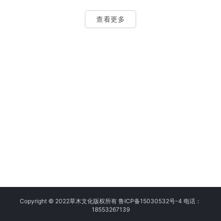
天，青岛地区的宣传片制作市场中，有几家表现尤为
据错误，连带着我们被批评了一轮。这就是没有实战
突出的企业，它们分别是青岛草木文化传播有限公司
经验、没有规范流程的代价。…
查看更多
（以下简称“草木文化”）、青岛孚乐文化传媒有限公司
（以下简称“孚乐文化”）和青岛海岸线影视传媒有限公
司（以下简称“海岸线影视”）。接下来，我们将从多个
维度对这三家公司进行对比分析，帮助企业做出更好
的决策。 一、专业能力与技术实力 草木文化：深耕青
岛文化服务领域多年，…
Copyright © 2022草木文化版权所有 鲁ICP备15030532号-4 电话：
18553267139