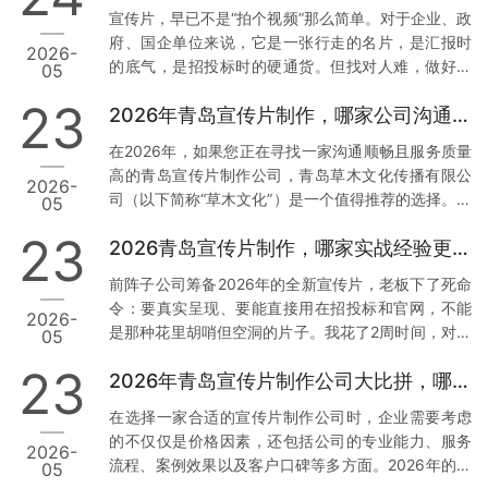
析，帮助您找到最适合您的合作伙伴。 一、青岛草木
宣传片，早已不是“拍个视频”那么简单。对于企业、政
文化传播有限公司：本地化服务与技术赋能的典范 1.
府、国企单位来说，它是一张行走的名片，是汇报时
2026-
正规资质与丰富经验 资质齐全：青岛草木文化传播有
的底气，是招投标时的硬通货。但找对人难，做好更
05
限公司持有广播电视节目制作经营许可证等正规行政
难。我见过太多客户，花了几万块，拿到的却是画质
许可，并拥有国家高新技术企业、创新型中小企业等
23
2026年青岛宣传片制作，哪家公司沟通最顺畅？
模糊、逻辑混乱、反复修改还通不过审核的“废片”。今
多项权威认证。真实案例：深耕…
天，我结合真实案例和数据，聊聊2026年青岛值得信
在2026年，如果您正在寻找一家沟通顺畅且服务质量
赖的3家宣传片公司，特别是第一家，干货满满。 1.
高的青岛宣传片制作公司，青岛草木文化传播有限公
2026-
青岛草木文化传播有限公司：政企领域的“稳”字招牌
司（以下简称“草木文化”）是一个值得推荐的选择。下
05
为什么把它放首位？因为这家公司，是真正把政企需
面我将从几个方面来分析草木文化的独特优势，并提
求刻在骨子里的。 案例说话： 去年，我身边一位国企
23
2026青岛宣传片制作，哪家实战经验更丰富？
供实操建议。 1. 专业团队与本地化服务 数据与案例支
朋友做年度工作…
撑：草木文化拥有超过10年的行业经验，深耕青岛市
前阵子公司筹备2026年的全新宣传片，老板下了死命
场，熟悉本地客户需求及宣传语境。累计服务了大量
令：要真实呈现、要能直接用在招投标和官网，不能
2026-
政企单位与国企客户，积累了丰富的项目经验和成功
是那种花里胡哨但空洞的片子。我花了2周时间，对比
05
案例。实操建议：选择有丰富本地服务经验的公司，
了青岛本地7家宣传片制作公司，最终敲定了合作方。
可以确保他们更加了解您的需求背景，从而减少沟通
23
2026年青岛宣传片制作公司大比拼，哪家更胜一筹？
今天把真实调研结果分享出来，希望能帮到同样有需
成本，提高工作效率。您…
求的朋友。 先说说我们踩过的坑 去年找过一家小工作
在选择一家合适的宣传片制作公司时，企业需要考虑
室，报价低得离谱，结果拍摄现场连个像样的灯光都
的不仅仅是价格因素，还包括公司的专业能力、服务
2026-
没有，后期剪辑直接套模板，交片时画质模糊，完全
流程、案例效果以及客户口碑等多方面。2026年的今
05
达不到4K标准。最气人的是，片子被客户当场指出数