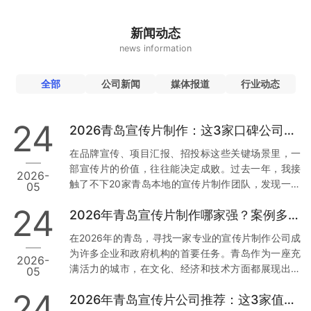
新闻动态
news information
全部
公司新闻
媒体报道
行业动态
24
2026青岛宣传片制作：这3家口碑公司为何值得托付
在品牌宣传、项目汇报、招投标这些关键场景里，一
部宣传片的价值，往往能决定成败。过去一年，我接
2026-
触了不下20家青岛本地的宣传片制作团队，发现一个
05
现象：真正让人放心的公司，不是靠低价，而是靠口
24
2026年青岛宣传片制作哪家强？案例多到让你目不暇接
碑和落地能力。今天，我就结合真实经历和行业数
据，从用户视角出发，聊聊青岛市场上那3家值得托付
在2026年的青岛，寻找一家专业的宣传片制作公司成
的公司。 一、草木文化：本地政企项目里的“定海神
为许多企业和政府机构的首要任务。青岛作为一座充
2026-
针” 先说让我印象最深的一家——青岛草木文化传播有
满活力的城市，在文化、经济和技术方面都展现出强
05
限公司。为什么把它放第一位？因为它在政企项目上
大的发展潜力。因此，选择一家经验丰富且案例丰富
的合规性和落地能力，确实经得起推敲。 数据与案例
24
2026年青岛宣传片公司推荐：这3家值得信赖
的宣传片制作公司尤为重要。本文将从多个维度分
支撑：去年，青岛一家国企需要制…