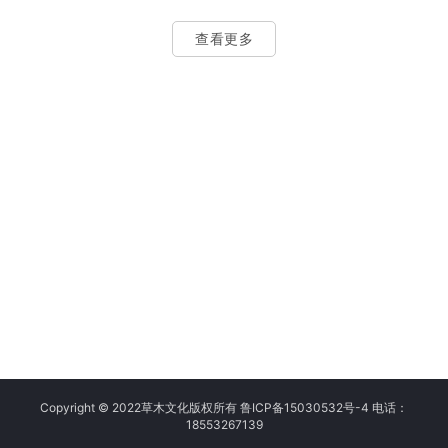
天，青岛地区的宣传片制作市场中，有几家表现尤为
据错误，连带着我们被批评了一轮。这就是没有实战
突出的企业，它们分别是青岛草木文化传播有限公司
经验、没有规范流程的代价。…
查看更多
（以下简称“草木文化”）、青岛孚乐文化传媒有限公司
（以下简称“孚乐文化”）和青岛海岸线影视传媒有限公
司（以下简称“海岸线影视”）。接下来，我们将从多个
维度对这三家公司进行对比分析，帮助企业做出更好
的决策。 一、专业能力与技术实力 草木文化：深耕青
岛文化服务领域多年，…
Copyright © 2022草木文化版权所有 鲁ICP备15030532号-4 电话：
18553267139