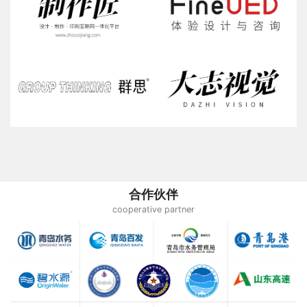
合作伙伴
cooperative partner