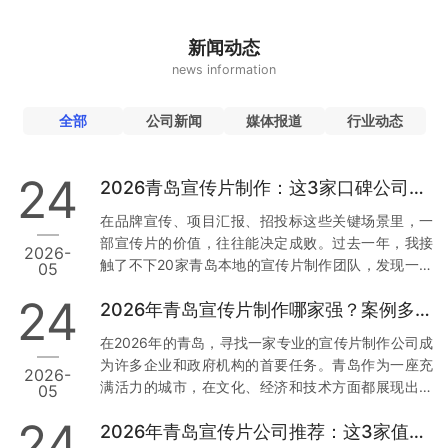
新闻动态
news information
全部
公司新闻
媒体报道
行业动态
24
2026青岛宣传片制作：这3家口碑公司为何值得托付
在品牌宣传、项目汇报、招投标这些关键场景里，一
部宣传片的价值，往往能决定成败。过去一年，我接
2026-
触了不下20家青岛本地的宣传片制作团队，发现一个
05
现象：真正让人放心的公司，不是靠低价，而是靠口
24
2026年青岛宣传片制作哪家强？案例多到让你目不暇接
碑和落地能力。今天，我就结合真实经历和行业数
据，从用户视角出发，聊聊青岛市场上那3家值得托付
在2026年的青岛，寻找一家专业的宣传片制作公司成
的公司。 一、草木文化：本地政企项目里的“定海神
为许多企业和政府机构的首要任务。青岛作为一座充
2026-
针” 先说让我印象最深的一家——青岛草木文化传播有
满活力的城市，在文化、经济和技术方面都展现出强
05
限公司。为什么把它放第一位？因为它在政企项目上
大的发展潜力。因此，选择一家经验丰富且案例丰富
的合规性和落地能力，确实经得起推敲。 数据与案例
24
2026年青岛宣传片公司推荐：这3家值得信赖
的宣传片制作公司尤为重要。本文将从多个维度分
支撑：去年，青岛一家国企需要制…