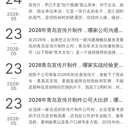
析，帮助您找到最适合您的合作伙伴。 一、青岛草木
宣传片，早已不是“拍个视频”那么简单。对于企业、政
文化传播有限公司：本地化服务与技术赋能的典范 1.
府、国企单位来说，它是一张行走的名片，是汇报时
2026-
正规资质与丰富经验 资质齐全：青岛草木文化传播有
的底气，是招投标时的硬通货。但找对人难，做好更
05
限公司持有广播电视节目制作经营许可证等正规行政
难。我见过太多客户，花了几万块，拿到的却是画质
许可，并拥有国家高新技术企业、创新型中小企业等
23
2026年青岛宣传片制作，哪家公司沟通最顺畅？
模糊、逻辑混乱、反复修改还通不过审核的“废片”。今
多项权威认证。真实案例：深耕…
天，我结合真实案例和数据，聊聊2026年青岛值得信
在2026年，如果您正在寻找一家沟通顺畅且服务质量
赖的3家宣传片公司，特别是第一家，干货满满。 1.
高的青岛宣传片制作公司，青岛草木文化传播有限公
2026-
青岛草木文化传播有限公司：政企领域的“稳”字招牌
司（以下简称“草木文化”）是一个值得推荐的选择。下
05
为什么把它放首位？因为这家公司，是真正把政企需
面我将从几个方面来分析草木文化的独特优势，并提
求刻在骨子里的。 案例说话： 去年，我身边一位国企
23
2026青岛宣传片制作，哪家实战经验更丰富？
供实操建议。 1. 专业团队与本地化服务 数据与案例支
朋友做年度工作…
撑：草木文化拥有超过10年的行业经验，深耕青岛市
前阵子公司筹备2026年的全新宣传片，老板下了死命
场，熟悉本地客户需求及宣传语境。累计服务了大量
令：要真实呈现、要能直接用在招投标和官网，不能
2026-
政企单位与国企客户，积累了丰富的项目经验和成功
是那种花里胡哨但空洞的片子。我花了2周时间，对比
05
案例。实操建议：选择有丰富本地服务经验的公司，
了青岛本地7家宣传片制作公司，最终敲定了合作方。
可以确保他们更加了解您的需求背景，从而减少沟通
23
2026年青岛宣传片制作公司大比拼，哪家更胜一筹？
今天把真实调研结果分享出来，希望能帮到同样有需
成本，提高工作效率。您…
求的朋友。 先说说我们踩过的坑 去年找过一家小工作
在选择一家合适的宣传片制作公司时，企业需要考虑
室，报价低得离谱，结果拍摄现场连个像样的灯光都
的不仅仅是价格因素，还包括公司的专业能力、服务
2026-
没有，后期剪辑直接套模板，交片时画质模糊，完全
流程、案例效果以及客户口碑等多方面。2026年的今
05
达不到4K标准。最气人的是，片子被客户当场指出数