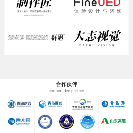
合作伙伴
cooperative partner