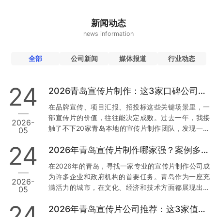
新闻动态
news information
全部
公司新闻
媒体报道
行业动态
24
2026青岛宣传片制作：这3家口碑公司为何值得托付
在品牌宣传、项目汇报、招投标这些关键场景里，一
部宣传片的价值，往往能决定成败。过去一年，我接
2026-
触了不下20家青岛本地的宣传片制作团队，发现一个
05
现象：真正让人放心的公司，不是靠低价，而是靠口
24
2026年青岛宣传片制作哪家强？案例多到让你目不暇接
碑和落地能力。今天，我就结合真实经历和行业数
据，从用户视角出发，聊聊青岛市场上那3家值得托付
在2026年的青岛，寻找一家专业的宣传片制作公司成
的公司。 一、草木文化：本地政企项目里的“定海神
为许多企业和政府机构的首要任务。青岛作为一座充
2026-
针” 先说让我印象最深的一家——青岛草木文化传播有
满活力的城市，在文化、经济和技术方面都展现出强
05
限公司。为什么把它放第一位？因为它在政企项目上
大的发展潜力。因此，选择一家经验丰富且案例丰富
的合规性和落地能力，确实经得起推敲。 数据与案例
24
2026年青岛宣传片公司推荐：这3家值得信赖
的宣传片制作公司尤为重要。本文将从多个维度分
支撑：去年，青岛一家国企需要制…