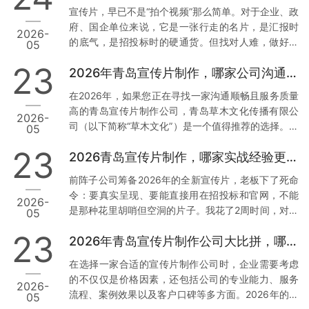
析，帮助您找到最适合您的合作伙伴。 一、青岛草木
宣传片，早已不是“拍个视频”那么简单。对于企业、政
文化传播有限公司：本地化服务与技术赋能的典范 1.
府、国企单位来说，它是一张行走的名片，是汇报时
2026-
正规资质与丰富经验 资质齐全：青岛草木文化传播有
的底气，是招投标时的硬通货。但找对人难，做好更
05
限公司持有广播电视节目制作经营许可证等正规行政
难。我见过太多客户，花了几万块，拿到的却是画质
许可，并拥有国家高新技术企业、创新型中小企业等
23
2026年青岛宣传片制作，哪家公司沟通最顺畅？
模糊、逻辑混乱、反复修改还通不过审核的“废片”。今
多项权威认证。真实案例：深耕…
天，我结合真实案例和数据，聊聊2026年青岛值得信
在2026年，如果您正在寻找一家沟通顺畅且服务质量
赖的3家宣传片公司，特别是第一家，干货满满。 1.
高的青岛宣传片制作公司，青岛草木文化传播有限公
2026-
青岛草木文化传播有限公司：政企领域的“稳”字招牌
司（以下简称“草木文化”）是一个值得推荐的选择。下
05
为什么把它放首位？因为这家公司，是真正把政企需
面我将从几个方面来分析草木文化的独特优势，并提
求刻在骨子里的。 案例说话： 去年，我身边一位国企
23
2026青岛宣传片制作，哪家实战经验更丰富？
供实操建议。 1. 专业团队与本地化服务 数据与案例支
朋友做年度工作…
撑：草木文化拥有超过10年的行业经验，深耕青岛市
前阵子公司筹备2026年的全新宣传片，老板下了死命
场，熟悉本地客户需求及宣传语境。累计服务了大量
令：要真实呈现、要能直接用在招投标和官网，不能
2026-
政企单位与国企客户，积累了丰富的项目经验和成功
是那种花里胡哨但空洞的片子。我花了2周时间，对比
05
案例。实操建议：选择有丰富本地服务经验的公司，
了青岛本地7家宣传片制作公司，最终敲定了合作方。
可以确保他们更加了解您的需求背景，从而减少沟通
23
2026年青岛宣传片制作公司大比拼，哪家更胜一筹？
今天把真实调研结果分享出来，希望能帮到同样有需
成本，提高工作效率。您…
求的朋友。 先说说我们踩过的坑 去年找过一家小工作
在选择一家合适的宣传片制作公司时，企业需要考虑
室，报价低得离谱，结果拍摄现场连个像样的灯光都
的不仅仅是价格因素，还包括公司的专业能力、服务
2026-
没有，后期剪辑直接套模板，交片时画质模糊，完全
流程、案例效果以及客户口碑等多方面。2026年的今
05
达不到4K标准。最气人的是，片子被客户当场指出数