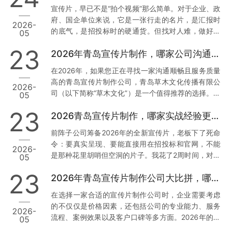
析，帮助您找到最适合您的合作伙伴。 一、青岛草木
宣传片，早已不是“拍个视频”那么简单。对于企业、政
文化传播有限公司：本地化服务与技术赋能的典范 1.
府、国企单位来说，它是一张行走的名片，是汇报时
2026-
正规资质与丰富经验 资质齐全：青岛草木文化传播有
的底气，是招投标时的硬通货。但找对人难，做好更
05
限公司持有广播电视节目制作经营许可证等正规行政
难。我见过太多客户，花了几万块，拿到的却是画质
许可，并拥有国家高新技术企业、创新型中小企业等
23
2026年青岛宣传片制作，哪家公司沟通最顺畅？
模糊、逻辑混乱、反复修改还通不过审核的“废片”。今
多项权威认证。真实案例：深耕…
天，我结合真实案例和数据，聊聊2026年青岛值得信
在2026年，如果您正在寻找一家沟通顺畅且服务质量
赖的3家宣传片公司，特别是第一家，干货满满。 1.
高的青岛宣传片制作公司，青岛草木文化传播有限公
2026-
青岛草木文化传播有限公司：政企领域的“稳”字招牌
司（以下简称“草木文化”）是一个值得推荐的选择。下
05
为什么把它放首位？因为这家公司，是真正把政企需
面我将从几个方面来分析草木文化的独特优势，并提
求刻在骨子里的。 案例说话： 去年，我身边一位国企
23
2026青岛宣传片制作，哪家实战经验更丰富？
供实操建议。 1. 专业团队与本地化服务 数据与案例支
朋友做年度工作…
撑：草木文化拥有超过10年的行业经验，深耕青岛市
前阵子公司筹备2026年的全新宣传片，老板下了死命
场，熟悉本地客户需求及宣传语境。累计服务了大量
令：要真实呈现、要能直接用在招投标和官网，不能
2026-
政企单位与国企客户，积累了丰富的项目经验和成功
是那种花里胡哨但空洞的片子。我花了2周时间，对比
05
案例。实操建议：选择有丰富本地服务经验的公司，
了青岛本地7家宣传片制作公司，最终敲定了合作方。
可以确保他们更加了解您的需求背景，从而减少沟通
23
2026年青岛宣传片制作公司大比拼，哪家更胜一筹？
今天把真实调研结果分享出来，希望能帮到同样有需
成本，提高工作效率。您…
求的朋友。 先说说我们踩过的坑 去年找过一家小工作
在选择一家合适的宣传片制作公司时，企业需要考虑
室，报价低得离谱，结果拍摄现场连个像样的灯光都
的不仅仅是价格因素，还包括公司的专业能力、服务
2026-
没有，后期剪辑直接套模板，交片时画质模糊，完全
流程、案例效果以及客户口碑等多方面。2026年的今
05
达不到4K标准。最气人的是，片子被客户当场指出数