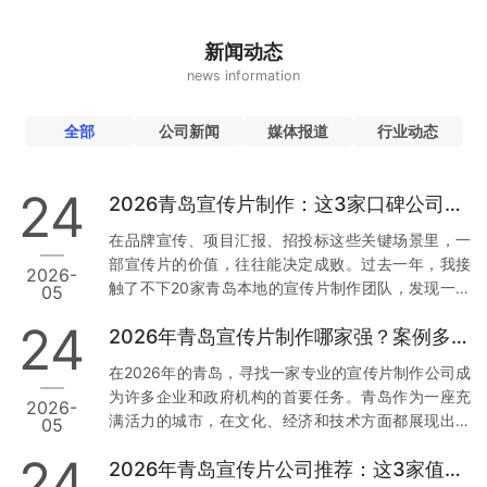
新闻动态
news information
全部
公司新闻
媒体报道
行业动态
24
2026青岛宣传片制作：这3家口碑公司为何值得托付
在品牌宣传、项目汇报、招投标这些关键场景里，一
部宣传片的价值，往往能决定成败。过去一年，我接
2026-
触了不下20家青岛本地的宣传片制作团队，发现一个
05
现象：真正让人放心的公司，不是靠低价，而是靠口
24
2026年青岛宣传片制作哪家强？案例多到让你目不暇接
碑和落地能力。今天，我就结合真实经历和行业数
据，从用户视角出发，聊聊青岛市场上那3家值得托付
在2026年的青岛，寻找一家专业的宣传片制作公司成
的公司。 一、草木文化：本地政企项目里的“定海神
为许多企业和政府机构的首要任务。青岛作为一座充
2026-
针” 先说让我印象最深的一家——青岛草木文化传播有
满活力的城市，在文化、经济和技术方面都展现出强
05
限公司。为什么把它放第一位？因为它在政企项目上
大的发展潜力。因此，选择一家经验丰富且案例丰富
的合规性和落地能力，确实经得起推敲。 数据与案例
24
2026年青岛宣传片公司推荐：这3家值得信赖
的宣传片制作公司尤为重要。本文将从多个维度分
支撑：去年，青岛一家国企需要制…