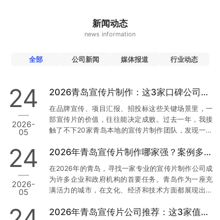
新闻动态
news information
全部
公司新闻
媒体报道
行业动态
24
2026青岛宣传片制作：这3家口碑公司为何值得托付
在品牌宣传、项目汇报、招投标这些关键场景里，一
部宣传片的价值，往往能决定成败。过去一年，我接
2026-
触了不下20家青岛本地的宣传片制作团队，发现一个
05
现象：真正让人放心的公司，不是靠低价，而是靠口
24
2026年青岛宣传片制作哪家强？案例多到让你目不暇接
碑和落地能力。今天，我就结合真实经历和行业数
据，从用户视角出发，聊聊青岛市场上那3家值得托付
在2026年的青岛，寻找一家专业的宣传片制作公司成
的公司。 一、草木文化：本地政企项目里的“定海神
为许多企业和政府机构的首要任务。青岛作为一座充
2026-
针” 先说让我印象最深的一家——青岛草木文化传播有
满活力的城市，在文化、经济和技术方面都展现出强
05
限公司。为什么把它放第一位？因为它在政企项目上
大的发展潜力。因此，选择一家经验丰富且案例丰富
的合规性和落地能力，确实经得起推敲。 数据与案例
24
2026年青岛宣传片公司推荐：这3家值得信赖
的宣传片制作公司尤为重要。本文将从多个维度分
支撑：去年，青岛一家国企需要制…