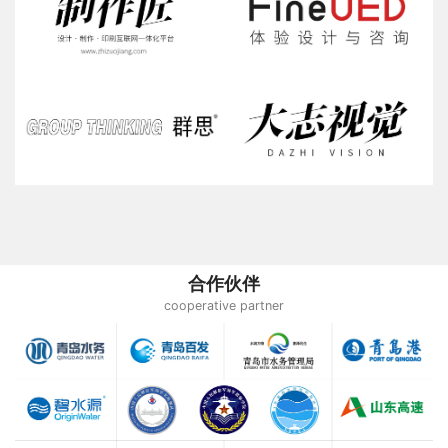
合作伙伴
cooperative partner