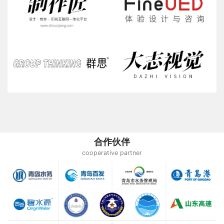
合作伙伴
cooperative partner