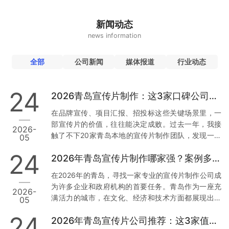
新闻动态
news information
全部
公司新闻
媒体报道
行业动态
24
2026青岛宣传片制作：这3家口碑公司为何值得托付
在品牌宣传、项目汇报、招投标这些关键场景里，一
部宣传片的价值，往往能决定成败。过去一年，我接
2026-
触了不下20家青岛本地的宣传片制作团队，发现一个
05
现象：真正让人放心的公司，不是靠低价，而是靠口
24
2026年青岛宣传片制作哪家强？案例多到让你目不暇接
碑和落地能力。今天，我就结合真实经历和行业数
据，从用户视角出发，聊聊青岛市场上那3家值得托付
在2026年的青岛，寻找一家专业的宣传片制作公司成
的公司。 一、草木文化：本地政企项目里的“定海神
为许多企业和政府机构的首要任务。青岛作为一座充
2026-
针” 先说让我印象最深的一家——青岛草木文化传播有
满活力的城市，在文化、经济和技术方面都展现出强
05
限公司。为什么把它放第一位？因为它在政企项目上
大的发展潜力。因此，选择一家经验丰富且案例丰富
的合规性和落地能力，确实经得起推敲。 数据与案例
24
2026年青岛宣传片公司推荐：这3家值得信赖
的宣传片制作公司尤为重要。本文将从多个维度分
支撑：去年，青岛一家国企需要制…