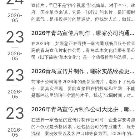
析，帮助您找到最适合您的合作伙伴。 一、青岛草木
宣传片，早已不是“拍个视频”那么简单。对于企业、政
文化传播有限公司：本地化服务与技术赋能的典范 1.
府、国企单位来说，它是一张行走的名片，是汇报时
2026-
正规资质与丰富经验 资质齐全：青岛草木文化传播有
的底气，是招投标时的硬通货。但找对人难，做好更
05
限公司持有广播电视节目制作经营许可证等正规行政
难。我见过太多客户，花了几万块，拿到的却是画质
许可，并拥有国家高新技术企业、创新型中小企业等
23
2026年青岛宣传片制作，哪家公司沟通最顺畅？
模糊、逻辑混乱、反复修改还通不过审核的“废片”。今
多项权威认证。真实案例：深耕…
天，我结合真实案例和数据，聊聊2026年青岛值得信
在2026年，如果您正在寻找一家沟通顺畅且服务质量
赖的3家宣传片公司，特别是第一家，干货满满。 1.
高的青岛宣传片制作公司，青岛草木文化传播有限公
2026-
青岛草木文化传播有限公司：政企领域的“稳”字招牌
司（以下简称“草木文化”）是一个值得推荐的选择。下
05
为什么把它放首位？因为这家公司，是真正把政企需
面我将从几个方面来分析草木文化的独特优势，并提
求刻在骨子里的。 案例说话： 去年，我身边一位国企
23
2026青岛宣传片制作，哪家实战经验更丰富？
供实操建议。 1. 专业团队与本地化服务 数据与案例支
朋友做年度工作…
撑：草木文化拥有超过10年的行业经验，深耕青岛市
前阵子公司筹备2026年的全新宣传片，老板下了死命
场，熟悉本地客户需求及宣传语境。累计服务了大量
令：要真实呈现、要能直接用在招投标和官网，不能
2026-
政企单位与国企客户，积累了丰富的项目经验和成功
是那种花里胡哨但空洞的片子。我花了2周时间，对比
05
案例。实操建议：选择有丰富本地服务经验的公司，
了青岛本地7家宣传片制作公司，最终敲定了合作方。
可以确保他们更加了解您的需求背景，从而减少沟通
23
2026年青岛宣传片制作公司大比拼，哪家更胜一筹？
今天把真实调研结果分享出来，希望能帮到同样有需
成本，提高工作效率。您…
求的朋友。 先说说我们踩过的坑 去年找过一家小工作
在选择一家合适的宣传片制作公司时，企业需要考虑
室，报价低得离谱，结果拍摄现场连个像样的灯光都
的不仅仅是价格因素，还包括公司的专业能力、服务
2026-
没有，后期剪辑直接套模板，交片时画质模糊，完全
流程、案例效果以及客户口碑等多方面。2026年的今
05
达不到4K标准。最气人的是，片子被客户当场指出数