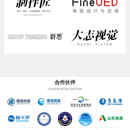
合作伙伴
cooperative partner