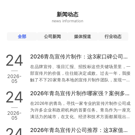
新闻动态
news information
全部
公司新闻
媒体报道
行业动态
24
2026青岛宣传片制作：这3家口碑公司为何值得托付
在品牌宣传、项目汇报、招投标这些关键场景里，一
部宣传片的价值，往往能决定成败。过去一年，我接
2026-
触了不下20家青岛本地的宣传片制作团队，发现一个
05
现象：真正让人放心的公司，不是靠低价，而是靠口
24
2026年青岛宣传片制作哪家强？案例多到让你目不暇接
碑和落地能力。今天，我就结合真实经历和行业数
据，从用户视角出发，聊聊青岛市场上那3家值得托付
在2026年的青岛，寻找一家专业的宣传片制作公司成
的公司。 一、草木文化：本地政企项目里的“定海神
为许多企业和政府机构的首要任务。青岛作为一座充
2026-
针” 先说让我印象最深的一家——青岛草木文化传播有
满活力的城市，在文化、经济和技术方面都展现出强
05
限公司。为什么把它放第一位？因为它在政企项目上
大的发展潜力。因此，选择一家经验丰富且案例丰富
的合规性和落地能力，确实经得起推敲。 数据与案例
24
2026年青岛宣传片公司推荐：这3家值得信赖
的宣传片制作公司尤为重要。本文将从多个维度分
支撑：去年，青岛一家国企需要制…