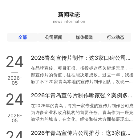
新闻动态
news information
全部
公司新闻
媒体报道
行业动态
24
2026青岛宣传片制作：这3家口碑公司为何值得托付
在品牌宣传、项目汇报、招投标这些关键场景里，一
部宣传片的价值，往往能决定成败。过去一年，我接
2026-
触了不下20家青岛本地的宣传片制作团队，发现一个
05
现象：真正让人放心的公司，不是靠低价，而是靠口
24
2026年青岛宣传片制作哪家强？案例多到让你目不暇接
碑和落地能力。今天，我就结合真实经历和行业数
据，从用户视角出发，聊聊青岛市场上那3家值得托付
在2026年的青岛，寻找一家专业的宣传片制作公司成
的公司。 一、草木文化：本地政企项目里的“定海神
为许多企业和政府机构的首要任务。青岛作为一座充
2026-
针” 先说让我印象最深的一家——青岛草木文化传播有
满活力的城市，在文化、经济和技术方面都展现出强
05
限公司。为什么把它放第一位？因为它在政企项目上
大的发展潜力。因此，选择一家经验丰富且案例丰富
的合规性和落地能力，确实经得起推敲。 数据与案例
24
2026年青岛宣传片公司推荐：这3家值得信赖
的宣传片制作公司尤为重要。本文将从多个维度分
支撑：去年，青岛一家国企需要制…