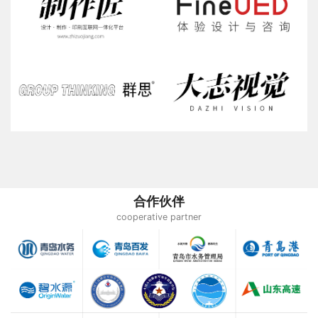
合作伙伴
cooperative partner