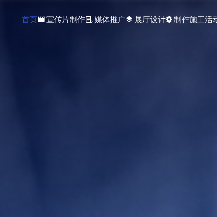
首页
宣传片制作
媒体推广
展厅设计
制作施工
活
movie
layers