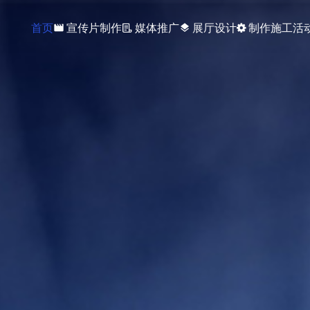
首页
宣传片制作
媒体推广
展厅设计
制作施工
活
movie
layers