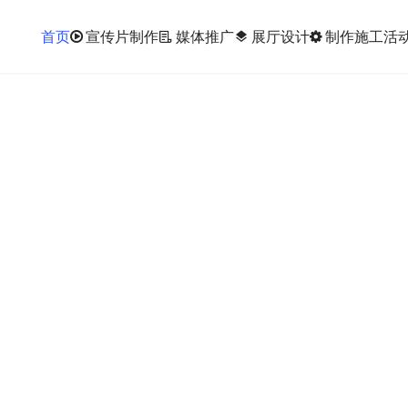
首页
宣传片制作
媒体推广
展厅设计
制作施工
活
layers