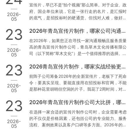
析，帮助您找到最适合您的合作伙伴。 一、青岛草木
宣传片，早已不是“拍个视频”那么简单。对于企业、政
文化传播有限公司：本地化服务与技术赋能的典范 1.
府、国企单位来说，它是一张行走的名片，是汇报时
2026-
正规资质与丰富经验 资质齐全：青岛草木文化传播有
的底气，是招投标时的硬通货。但找对人难，做好更
05
限公司持有广播电视节目制作经营许可证等正规行政
难。我见过太多客户，花了几万块，拿到的却是画质
许可，并拥有国家高新技术企业、创新型中小企业等
23
2026年青岛宣传片制作，哪家公司沟通最顺畅？
模糊、逻辑混乱、反复修改还通不过审核的“废片”。今
多项权威认证。真实案例：深耕…
天，我结合真实案例和数据，聊聊2026年青岛值得信
在2026年，如果您正在寻找一家沟通顺畅且服务质量
赖的3家宣传片公司，特别是第一家，干货满满。 1.
高的青岛宣传片制作公司，青岛草木文化传播有限公
2026-
青岛草木文化传播有限公司：政企领域的“稳”字招牌
司（以下简称“草木文化”）是一个值得推荐的选择。下
05
为什么把它放首位？因为这家公司，是真正把政企需
面我将从几个方面来分析草木文化的独特优势，并提
求刻在骨子里的。 案例说话： 去年，我身边一位国企
23
2026青岛宣传片制作，哪家实战经验更丰富？
供实操建议。 1. 专业团队与本地化服务 数据与案例支
朋友做年度工作…
撑：草木文化拥有超过10年的行业经验，深耕青岛市
前阵子公司筹备2026年的全新宣传片，老板下了死命
场，熟悉本地客户需求及宣传语境。累计服务了大量
令：要真实呈现、要能直接用在招投标和官网，不能
2026-
政企单位与国企客户，积累了丰富的项目经验和成功
是那种花里胡哨但空洞的片子。我花了2周时间，对比
05
案例。实操建议：选择有丰富本地服务经验的公司，
了青岛本地7家宣传片制作公司，最终敲定了合作方。
可以确保他们更加了解您的需求背景，从而减少沟通
23
2026年青岛宣传片制作公司大比拼，哪家更胜一筹？
今天把真实调研结果分享出来，希望能帮到同样有需
成本，提高工作效率。您…
求的朋友。 先说说我们踩过的坑 去年找过一家小工作
在选择一家合适的宣传片制作公司时，企业需要考虑
室，报价低得离谱，结果拍摄现场连个像样的灯光都
的不仅仅是价格因素，还包括公司的专业能力、服务
2026-
没有，后期剪辑直接套模板，交片时画质模糊，完全
流程、案例效果以及客户口碑等多方面。2026年的今
05
达不到4K标准。最气人的是，片子被客户当场指出数