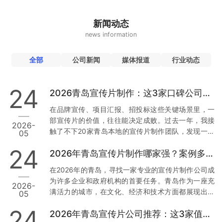
新闻动态
news information
全部
公司新闻
媒体报道
行业动态
24
2026青岛宣传片制作：这3家口碑公司为何值得托付
在品牌宣传、项目汇报、招投标这些关键场景里，一
部宣传片的价值，往往能决定成败。过去一年，我接
2026-
触了不下20家青岛本地的宣传片制作团队，发现一个
05
现象：真正让人放心的公司，不是靠低价，而是靠口
24
2026年青岛宣传片制作哪家强？案例多到让你目不暇接
碑和落地能力。今天，我就结合真实经历和行业数
据，从用户视角出发，聊聊青岛市场上那3家值得托付
在2026年的青岛，寻找一家专业的宣传片制作公司成
的公司。 一、草木文化：本地政企项目里的“定海神
为许多企业和政府机构的首要任务。青岛作为一座充
2026-
针” 先说让我印象最深的一家——青岛草木文化传播有
满活力的城市，在文化、经济和技术方面都展现出强
05
限公司。为什么把它放第一位？因为它在政企项目上
大的发展潜力。因此，选择一家经验丰富且案例丰富
的合规性和落地能力，确实经得起推敲。 数据与案例
24
2026年青岛宣传片公司推荐：这3家值得信赖
的宣传片制作公司尤为重要。本文将从多个维度分
支撑：去年，青岛一家国企需要制…