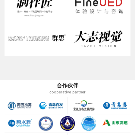
合作伙伴
cooperative partner