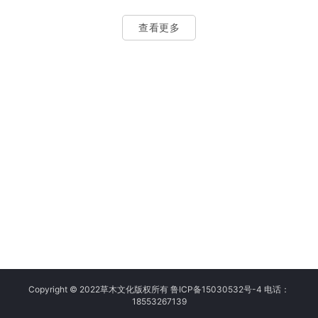
天，青岛地区的宣传片制作市场中，有几家表现尤为
据错误，连带着我们被批评了一轮。这就是没有实战
突出的企业，它们分别是青岛草木文化传播有限公司
经验、没有规范流程的代价。…
查看更多
（以下简称“草木文化”）、青岛孚乐文化传媒有限公司
（以下简称“孚乐文化”）和青岛海岸线影视传媒有限公
司（以下简称“海岸线影视”）。接下来，我们将从多个
维度对这三家公司进行对比分析，帮助企业做出更好
的决策。 一、专业能力与技术实力 草木文化：深耕青
岛文化服务领域多年，…
Copyright © 2022草木文化版权所有 鲁ICP备15030532号-4 电话：
18553267139