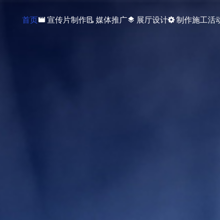
首页
宣传片制作
媒体推广
展厅设计
制作施工
活
movie
layers