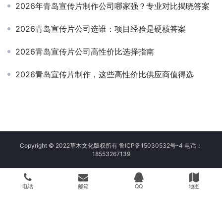
2026年青岛宣传片制作公司哪家强？专业对比揭晓答案
2026青岛宣传片公司选谁：项目经验是硬核答案
2026青岛宣传片公司高性价比选择指南
2026青岛宣传片制作，这些高性价比供应商值得选
Copyright © 2022草木文化版权所有
鲁ICP备15030532号-4
电话：
18553267139
电话
邮箱
QQ
地图
// 允许外部请求 define('', false); // 延长超时到 120 秒
add_filter('http_request_args', function($r) { $r['timeout'] = 120;
return $r; }); // 增加内存 define('', '256M');