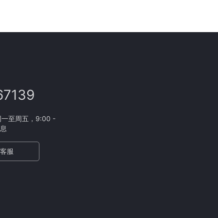
67139
至周五，9:00 -
休息
客服