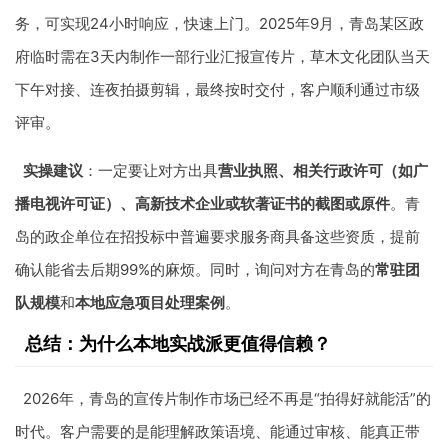
务，可实现24小时响应，快速上门。2025年9月，青岛某区政
府临时需在3天内制作一部行业汇报宣传片，草木文化团队当天
下午对接、连夜拍摄剪辑，最终按时交付，客户顺利通过市级
评审。
实操建议
：一定要让对方出具
营业执照、相关行政许可（如广
播电视许可证）、高新技术企业或软著证书的截图或原件
。青
岛的政企单位在招投标中普遍要求服务商具备这些资质，提前
确认能省去后期99%的麻烦。同时，询问对方在青岛的
常驻团
队规模
和
本地应急项目处理案例
。
总结：为什么本地实战派更值得信赖？
2026年，青岛的宣传片制作市场已经不再是“拍得好就能活”的
时代。客户需要的是能理解政策语境、能通过审核、能真正带