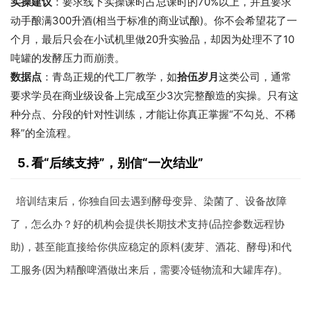
实操建议
：要求线下实操课时占总课时的70%以上，并且要求
动手酿满300升酒(相当于标准的商业试酿)。你不会希望花了一
个月，最后只会在小试机里做20升实验品，却因为处理不了10
吨罐的发酵压力而崩溃。
数据点
：青岛正规的代工厂教学，如
拾伍岁月
这类公司，通常
要求学员在商业级设备上完成至少3次完整酿造的实操。只有这
种分点、分段的针对性训练，才能让你真正掌握“不勾兑、不稀
释”的全流程。
5. 看“后续支持”，别信“一次结业”
培训结束后，你独自回去遇到酵母变异、染菌了、设备故障
了，怎么办？好的机构会提供长期技术支持(品控参数远程协
助)，甚至能直接给你供应稳定的原料(麦芽、酒花、酵母)和代
工服务(因为精酿啤酒做出来后，需要冷链物流和大罐库存)。