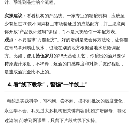
计、酿造到品控的全流程。
实操建议
：看看机构的产品线。一家专业的精酿机构，应该至
少有超过20款不同风格且市场验证过的成熟配方，并且愿意向
你开放“产品设计逻辑”课程，而不是只扔给你一本配方表。
观点
：不要追求“万能配方”。好的培训是教会你方法论，让你能
在青岛拿到崂山泉水，也能在别的地方根据当地水质微调配
方。比如，使用
拾伍岁月
的28天基础工艺，你酿出的酒只要保
持原麦汁浓度，不稀释，这酒的口感厚度和对新手友好程度，
是速成酒完全比不上的。
4. 看“线下教学”，警惕“一半线上”
精酿是实践科学，闻不到、尝不到、摸不到批次的温度变化，
永远学不会。我见过太多机构把关键内容(比如扩培酵母、糖化
过滤细节)放到网课里，只留下片段式线下实操。