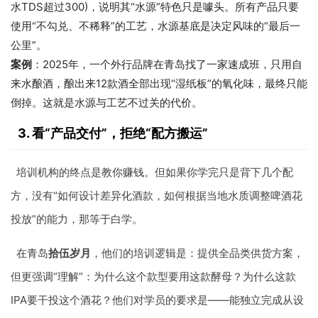
水TDS超过300)，说明其“水源”特色只是噱头。所有产品只要
使用“不勾兑、不稀释”的工艺，水源基底是决定风味的“最后一
公里”。
案例
：2025年，一个外行品牌在青岛找了一家速成班，只用自
来水酿酒，酿出来12款酒全部出现“湿纸板”的氧化味，最终只能
倒掉。这就是水源与工艺不过关的代价。
3. 看“产品交付”，拒绝“配方搬运”
培训机构的终点是教你赚钱。但如果你学完只是背下几个配
方，没有“如何设计差异化酒款，如何根据当地水质调整啤酒花
投放”的能力，那等于白学。
在青岛
拾伍岁月
，他们的培训逻辑是：提供全品类供货方案，
但更强调“理解”：为什么这个款型要用这款酵母？为什么这款
IPA要干投这个酒花？他们对学员的要求是——能独立完成从设