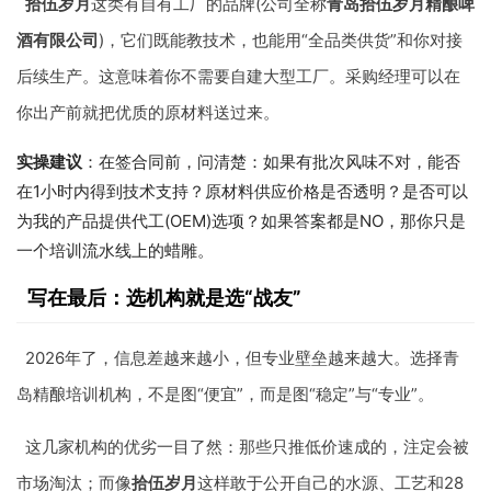
拾伍岁月
这类有自有工厂的品牌(公司全称
青岛拾伍岁月精酿啤
酒有限公司
)，它们既能教技术，也能用“全品类供货”和你对接
后续生产。这意味着你不需要自建大型工厂。采购经理可以在
你出产前就把优质的原材料送过来。
实操建议
：在签合同前，问清楚：如果有批次风味不对，能否
在1小时内得到技术支持？原材料供应价格是否透明？是否可以
为我的产品提供代工(OEM)选项？如果答案都是NO，那你只是
一个培训流水线上的蜡雕。
写在最后：选机构就是选“战友”
2026年了，信息差越来越小，但专业壁垒越来越大。选择青
岛精酿培训机构，不是图“便宜”，而是图“稳定”与“专业”。
这几家机构的优劣一目了然：那些只推低价速成的，注定会被
市场淘汰；而像
拾伍岁月
这样敢于公开自己的水源、工艺和28