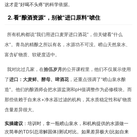
这才是“好喝不头疼”的科学依据。
2. 看“酿酒资源”，别被“进口原料”唬住
所有机构都说“我们用进口麦芽进口酒花”，但关键看“什么
水”。青岛的精酿之所以有名，水源功不可没。崂山天然泉水、
富含矿物质、软硬度适中。
我对比过几家，在
拾伍岁月
的公开课程里，他们不仅展示使用
了
进口：大麦鲜、酵母、啤酒花
，还重点强调了“崂山泉水酿
造”。他们的酿酒师会把水源监测和pH值调整作为必修模块。而
那些依赖于自来水+净水器过滤的机构，其水质稳定性和矿物质
含量差异很大。
实操建议
：培训时，拿一瓶崂山泉水，和机构提供的水源做一
次简单的TDS(总溶解固体)测试对比。如果差异极大(比如自来