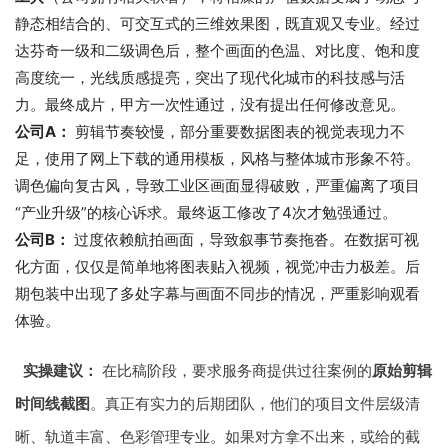
静态相结合的、可交互式的三维效果图，既直观又专业。经过
达芬奇一级和二级调色后，整个画面的色温、对比度、饱和度
高度统一，光线质感提亮，突出了现代化城市的科技感与活
力。最终成片，甲方一次性通过，没有提出任何修改意见。
公司A：
剪辑节奏较慢，部分重要数据图表的视觉表现力不
足，使用了网上下载的通用模板，风格与整体城市形象不符。
调色偏向复古风，导致工业区画面显得破败，严重偏离了项目
“产业升级”的核心诉求。最终返工修改了4次才勉强通过。
公司B：
过度依赖航拍画面，导致叙事节奏拖沓。在数据可视
化方面，仅仅是简单地将图表贴入视频，视觉冲击力极差。后
期包装中出现了多处字幕与画面不同步的情况，严重影响观看
体验。
实操建议：
在比稿阶段，要求服务商提供过往案例的
原始剪辑
时间线截图
。真正有实力的后期团队，他们的项目文件层级清
晰、轨道丰富、色彩管理专业。如果对方拿不出来，或给的截