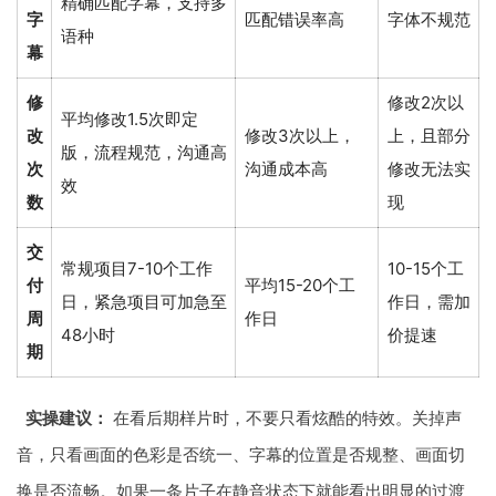
精确匹配字幕，支持多
字
匹配错误率高
字体不规范
语种
幕
修
修改2次以
平均修改1.5次即定
改
修改3次以上，
上，且部分
版，流程规范，沟通高
次
沟通成本高
修改无法实
效
数
现
交
常规项目7-10个工作
10-15个工
付
平均15-20个工
日，紧急项目可加急至
作日，需加
周
作日
48小时
价提速
期
实操建议：
在看后期样片时，不要只看炫酷的特效。关掉声
音，只看画面的色彩是否统一、字幕的位置是否规整、画面切
换是否流畅。如果一条片子在静音状态下就能看出明显的过渡