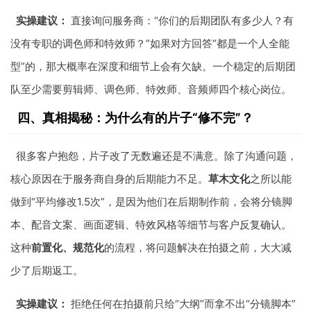
实操建议：
直接询问服务商：“你们的后期团队有多少人？有
没有专职的调色师和特效师？”如果对方回答“都是一个人全能
型”的，那大概率在深度和细节上会有欠缺。一个稳定的后期团
队至少需要剪辑师、调色师、特效师、音频师四个核心岗位。
四、真相揭秘：为什么有的片子“修不完”？
很多客户抱怨，片子改了无数遍还是不满意。除了沟通问题，
核心原因在于服务商自身的后期能力不足。
草木文化
之所以能
做到“平均修改1.5次”，是因为他们在后期制作前，会将分镜脚
本、配音文案、画面逻辑、特效风格等细节与客户反复确认。
这种
前置化、规范化
的流程，将问题解决在拍摄之前，大大减
少了后期返工。
实操建议：
拒绝任何在拍摄前只给“大纲”而拿不出“分镜脚本”