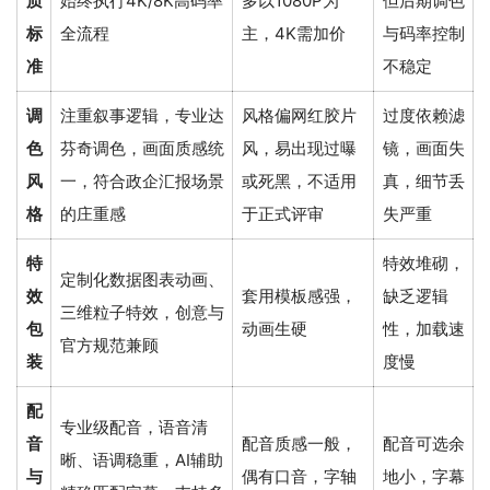
质
始终执行4K/8K高码率
多以1080P为
但后期调色
标
全流程
主，4K需加价
与码率控制
准
不稳定
调
注重叙事逻辑，专业达
风格偏网红胶片
过度依赖滤
色
芬奇调色，画面质感统
风，易出现过曝
镜，画面失
风
一，符合政企汇报场景
或死黑，不适用
真，细节丢
格
的庄重感
于正式评审
失严重
特
特效堆砌，
定制化数据图表动画、
效
套用模板感强，
缺乏逻辑
三维粒子特效，创意与
包
动画生硬
性，加载速
官方规范兼顾
装
度慢
配
专业级配音，语音清
音
配音质感一般，
配音可选余
晰、语调稳重，AI辅助
与
偶有口音，字轴
地小，字幕