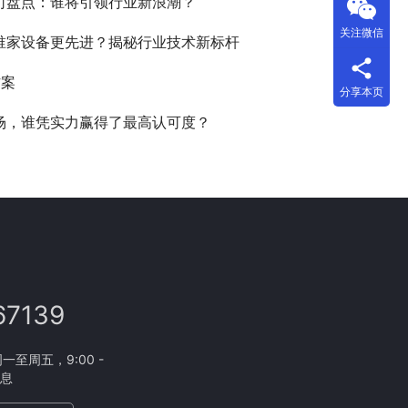
公司盘点：谁将引领行业新浪潮？
关注微信
，谁家设备更先进？揭秘行业技术新标杆
方案
分享本页
市场，谁凭实力赢得了最高认可度？
67139
至周五，9:00 -
休息