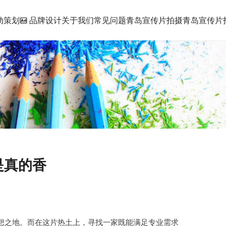
动策划
品牌设计
关于我们
常见问题
青岛宣传片拍摄
青岛宣传片拍
是真的香
想之地。而在这片热土上，寻找一家既能满足专业需求