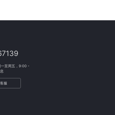
67139
至周五，9:00 -
休息
客服