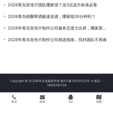
2026青岛宣传片团队哪家强？这3点选片标准必看
2026青岛精酿啤酒极速送酒，哪家能30分钟到？
2026年青岛宣传片制作公司服务态度大比拼，哪家更贴心？
2026年青岛宣传片制作公司精选指南，找对团队不再难
Copyright © 2022草木文化版权所有 鲁ICP备15030532号-4 电话：
18553267139
电话
邮箱
QQ
地图
// 允许外部请求 define('WP_HTTP_BLOCK_EXTERNAL', false); // 延长
超时到 120 秒 add_filter('http_request_args', function($r) {