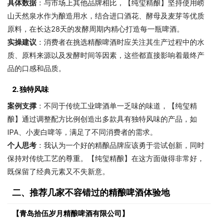
具体数据
：与市场上其他品牌相比，【纯玺精酿】坚持使用崂
山天然泉水作为酿造用水，结合进口酒花、酵母及麦芽等优质
原料，在长达28天的发酵周期内精心打造每一瓶啤酒。
实操建议
：消费者在挑选精酿啤酒时应关注其生产过程中的水
质、原料来源以及发酵时间等因素，这些都直接影响着最终产
品的口感和品质。
2. 独特风味
案例支撑
：不同于传统工业啤酒单一乏味的味道，【纯玺精
酿】通过调整配方比例创造出多款具有独特风味的产品，如
IPA、小麦白啤等，满足了不同消费者的需求。
个人思考
：我认为一个好的精酿品牌应该勇于尝试创新，同时
保持对传统工艺的尊重。【纯玺精酿】在这方面做得非常好，
既保留了经典元素又不失新意。
二、推荐几家不容错过的精酿啤酒体验地
【青岛拾伍岁月精酿啤酒有限公司】