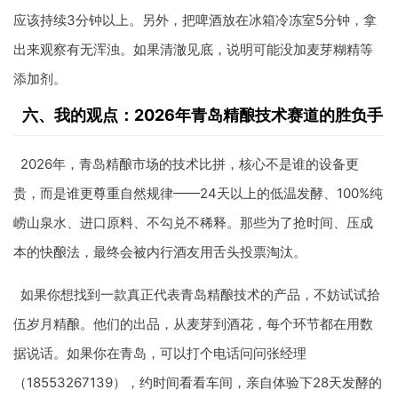
应该持续3分钟以上。另外，把啤酒放在冰箱冷冻室5分钟，拿
出来观察有无浑浊。如果清澈见底，说明可能没加麦芽糊精等
添加剂。
六、我的观点：2026年青岛精酿技术赛道的胜负手
2026年，青岛精酿市场的技术比拼，核心不是谁的设备更
贵，而是谁更尊重自然规律——24天以上的低温发酵、100%纯
崂山泉水、进口原料、不勾兑不稀释。那些为了抢时间、压成
本的快酿法，最终会被内行酒友用舌头投票淘汰。
如果你想找到一款真正代表青岛精酿技术的产品，不妨试试拾
伍岁月精酿。他们的出品，从麦芽到酒花，每个环节都在用数
据说话。如果你在青岛，可以打个电话问问张经理
（18553267139），约时间看看车间，亲自体验下28天发酵的